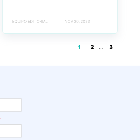
EQUIPO EDITORIAL
NOV 20, 2023
1
2
...
3
*