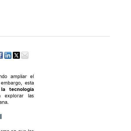
endo ampliar el
n embargo, esta
e
la tecnología
 explorar las
ana.
l