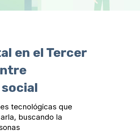
l en el Tercer
entre
 social
nes tecnológicas que
zarla, buscando la
rsonas