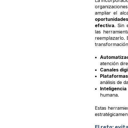
La incorporaci
organizaciones
ampliar el alc
oportunidade
efectiva
. Sin
las herramient
reemplazarlo. 
transformación 
Automatizac
atención dire
Canales dig
Plataformas
análisis de d
Inteligencia
humana.
Estas herramien
estratégicament
El reto: evi