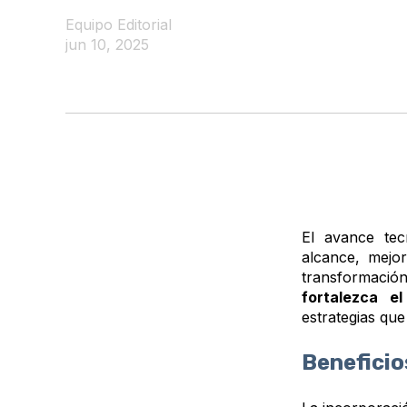
Equipo Editorial
jun 10, 2025
El avance tec
alcance, mejor
transformaci
fortalezca e
estrategias qu
Beneficios