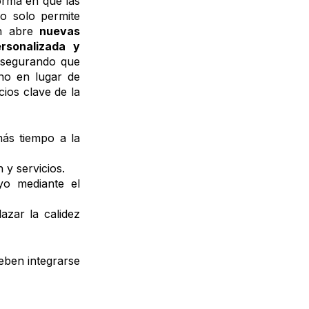
orma en que las
no solo permite
én abre
nuevas
rsonalizada y
asegurando que
ano en lugar de
ios clave de la
más tiempo a la
 y servicios.
yo mediante el
azar la calidez
deben integrarse