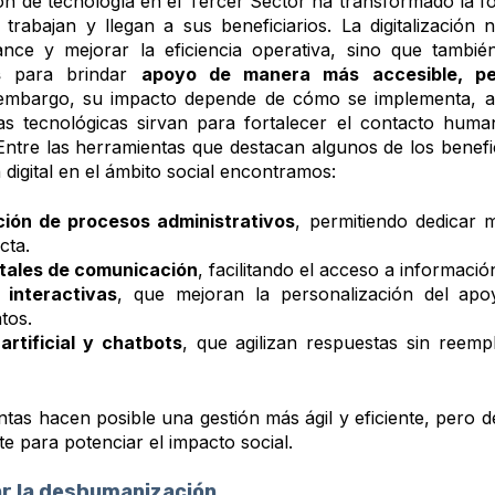
ón de tecnología en el Tercer Sector ha transformado la f
 trabajan y llegan a sus beneficiarios. La digitalización 
ance y mejorar la eficiencia operativa, sino que tambi
s
para brindar
apoyo de manera más accesible, pe
 embargo, su impacto depende de cómo se implementa, 
as tecnológicas sirvan para fortalecer el contacto hum
Entre las herramientas que destacan algunos de los benefic
digital en el ámbito social encontramos:
ión de procesos administrativos
, permitiendo dedicar 
cta.
itales de comunicación
, facilitando el acceso a información
 interactivas
, que mejoran la personalización del apo
atos.
 artificial y chatbots
, que agilizan respuestas sin reempl
tas hacen posible una gestión más ágil y eficiente, pero 
e para potenciar el impacto social.
tar la deshumanización